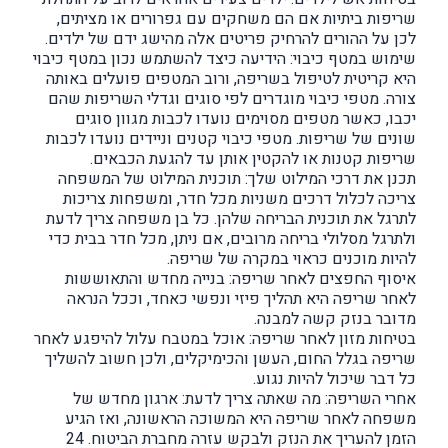
שריפות ביתיות אם הם משחקים עם גפרורים או מציתים,
לכן על ההורים להרחיק פריטים אלה מהישג ידם של ילדים.
שימוש במטף כיבוי: הידיעה כיצד להשתמש נכון במטף כיבוי
היא קריטית לטיפול בשריפה, ורוב המטפים פועלים באותה
צורה. מטפי כיבוי מוגדרים לפי סוגים וגדלי השריפות שהם
יכבו, כאשר מטפים מסוימים נועדו לכבות מגוון סוגים
שונים של שריפות. מטפי כיבוי קטנים וניידים נועדו לכבות
שריפות קטנות או להקטין אותן עד להגעת הכבאים.
תכנן את דרכי המילוט שלך: תוכנית המילוט של המשפחה
צריכה לכלול דרכים משניות מכל חדר, ומשפחות צריכות
לתרגל את תוכנית הבריחה שלהן. כל בן משפחה צריך לדעת
ולתרגל מסלולי בריחה מרובים, אם ניתן, מכל חדר בבית כדי
להיות מוכנים כראוי במקרה של שריפה.
איסוף החפצים לאחר שריפה: בנייה מחדש והתאוששות
לאחר שריפה היא תהליך פיזי ונפשי כאחד, וככל הנראה
מדובר בנזק קשה למבנה.
בטיחות מזון לאחר שריפה: אוכל במטבח עלול להיפגע לאחר
שריפה בגלל החום, העשן והכימיקלים, ולכן חשוב להשליך
כל דבר שיכול להיות נגוע.
אחרי השריפה: מה שאתה צריך לדעת: ארגון מחדש של
משפחה לאחר שריפה היא המשוכה הראשונה, ואז הגיע
הזמן להעריך את הנזק ולבקש עזרה מחברת הביטוח. 24