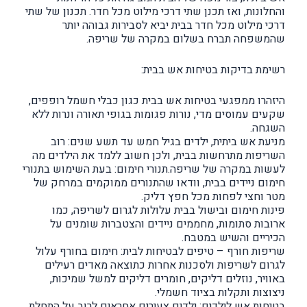
והחלונות, ואז תכנן שתי דרכי מילוט מכל חדר. תכנון של שתי
דרכי מילוט מכל חדר בבית יביא לסבירות גבוהה יותר
שהמשפחה תברח בשלום במקרה של שריפה.
רשימת בדיקות בטיחות אש בבית:
היזהרו ממפגעי בטיחות אש בבית כגון כבלי חשמל רופפים,
שקעים עמוסים מדי, נורות פגומות בגופי תאורה ונרות ללא
השגחה.
מניעת אש ביתית, ילדים בגיל חמש עד תשע שנים: רוב
השריפות מתרחשות בבית, ולכן חשוב ללמד את הילדים מה
לעשות במקרה של שריפה.תנורי חימום: בעת השימוש בתנורי
חימום ניידים בבית, וודאו שהתנורים ממוקמים במרחק של
מטר וחצי לפחות מכל חפץ דליק.
פינות חימום ובישול בבית עלולות לגרום לשריפה, כמו
ארובות סתומות, מחממים ניידים והצטברות שומנים על
הכיריים והשיש במטבח.
שריפות חורף – טיפים לבטיחות לבית: חימום בחורף עלול
לגרום לשריפות ולסכנות אחרות כתוצאה מאדים רעילים
באוויר, נוזלים דליקים, חומרים דליקים למשל שמיכות,
ניצוצות ותקלות בציוד חשמלי.
בטיחות אש לילדים: ילדים צעירים אחראים לרוב על התחלת