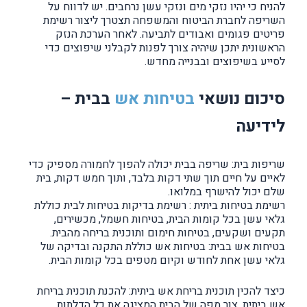
להניח כי יהיו נזקי מים ונזקי עשן נרחבים. יש לדווח על
השריפה לחברת הביטוח והמשפחה תצטרך ליצור רשימת
פריטים פגומים ואבודים לתביעה. לאחר הערכת הנזק
הראשונית יתכן שיהיה צורך לפנות לקבלני שיפוצים כדי
לסייע בשיפוצים ובבנייה מחדש.
סיכום נושאי
בטיחות אש
בבית –
לידיעה
שריפות בית: שריפה בבית יכולה להפוך לחמורה מספיק כדי
לאיים על חיים תוך שתי דקות בלבד, ותוך חמש דקות, בית
שלם יכול להישרף במלואו.
רשימת בטיחות ביתית : רשימת בדיקות בטיחות לבית כוללת
גלאי עשן בכל קומות הבית, בטיחות חשמל, מכשירים,
תקעים ושקעים, בטיחות חימום ותוכנית בריחה מהבית.
בטיחות אש בבית: בטיחות אש כוללת התקנה ובדיקה של
גלאי עשן אחת לחודש וקיום מטפים בכל קומות הבית.
כיצד להכין תוכנית בריחת אש ביתית: להכנת תוכנית בריחת
אש ביתית, צור מפה של הבית המציגה את כל הדלתות