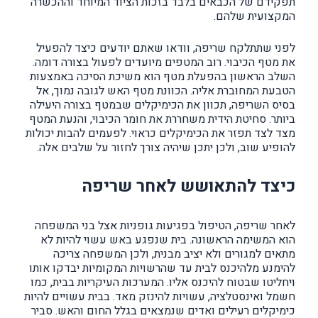
תפקידם של הכבאים בלבד בזכות הציוד המיוחד וההכשרה
המקצועית שלהם.
לפני שתתלקח שריפה, וודאו שאתם יודעים כיצד להפעיל
את מטף הכיבוי. רוב המטפים מיועדים לפעול בצורה דומה.
השלב הראשון בהפעלת מטף הוא משיכת הסיכה באמצעות
הטבעת המחוברת אליה. הכוונת מטף האש לגובה נמוך, אל
בסיס השריפה, תכוון את הכימיקלים שבמטף בצורה היעילה
ביותר. סחיטת הידית משחררת את חומר הכיבוי, והנעת המטף
מצד לצד תפזר את הכימיקלים כראוי. לפעמים להבות יכולות
להופיע שוב, ולכן יתכן שיהיה צורך לחזור על שלבים אלה.
כיצד להתאושש לאחר שריפה
לאחר שריפה, הטיפול בפגיעות גופניות אצל בני המשפחה
הוא המשימה הראשונה. בית שנפגע באש עשוי להיות לא
מתאים למגורים ולא יציב מבנית, ולכן המשפחה צריכה
להימנע מלהיכנס לבית עד שהרשויות המקומיות יבדקו אותו
ויחליטו שבטוח להיכנס אליו. המערכות העיקריות בבית, כמו
חשמל ואינסטלציה, עשויות להינזק מאד. בבית עשויים להיות
כימיקלים רעילים ואדים שנמצאים בגלל החום והאש. סביר