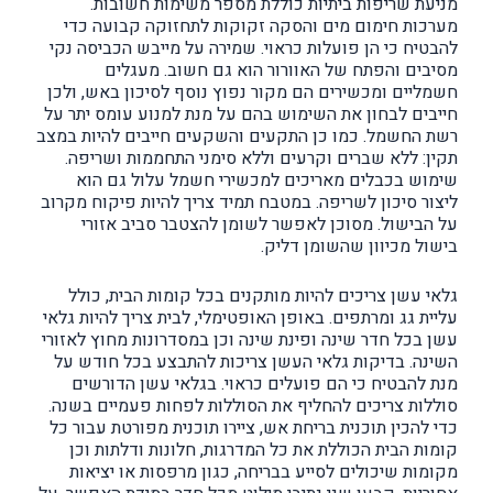
מניעת שריפות ביתיות כוללת מספר משימות חשובות.
מערכות חימום מים והסקה זקוקות לתחזוקה קבועה כדי
להבטיח כי הן פועלות כראוי. שמירה על מייבש הכביסה נקי
מסיבים והפתח של האוורור הוא גם חשוב. מעגלים
חשמליים ומכשירים הם מקור נפוץ נוסף לסיכון באש, ולכן
חייבים לבחון את השימוש בהם על מנת למנוע עומס יתר על
רשת החשמל. כמו כן התקעים והשקעים חייבים להיות במצב
תקין: ללא שברים וקרעים וללא סימני התחממות ושריפה.
שימוש בכבלים מאריכים למכשירי חשמל עלול גם הוא
ליצור סיכון לשריפה. במטבח תמיד צריך להיות פיקוח מקרוב
על הבישול. מסוכן לאפשר לשומן להצטבר סביב אזורי
בישול מכיוון שהשומן דליק.
גלאי עשן צריכים להיות מותקנים בכל קומות הבית, כולל
עליית גג ומרתפים. באופן האופטימלי, לבית צריך להיות גלאי
עשן בכל חדר שינה ופינת שינה וכן במסדרונות מחוץ לאזורי
השינה. בדיקות גלאי העשן צריכות להתבצע בכל חודש על
מנת להבטיח כי הם פועלים כראוי. בגלאי עשן הדורשים
סוללות צריכים להחליף את הסוללות לפחות פעמיים בשנה.
כדי להכין תוכנית בריחת אש, ציירו תוכנית מפורטת עבור כל
קומות הבית הכוללת את כל המדרגות, חלונות ודלתות וכן
מקומות שיכולים לסייע בבריחה, כגון מרפסות או יציאות