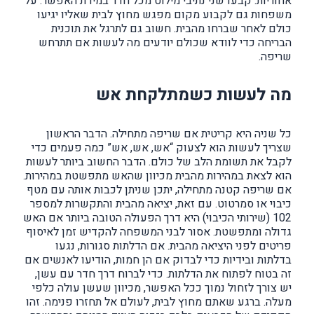
אחוריות. קבעו שני נתיבי מילוט מכל חדר במידת האפשר. על
משפחות גם לקבוע מקום מפגש מחוץ לבית שאליו יגיעו
כולם לאחר שברחו מהבית. חשוב גם לתרגל את תוכנית
הבריחה כדי לוודא שכולם יודעים מה לעשות אם תתרחש
שריפה.
מה לעשות כשמתלקחת אש
כל שניה היא קריטית אם שריפה מתחילה. הדבר הראשון
שצריך לעשות הוא לצעוק “אש, אש, אש” כמה פעמים כדי
לקבל את תשומת הלב של כולם. הדבר החשוב ביותר לעשות
הוא לצאת במהירות מהבית מכיוון שהאש מתפשטת במהירות.
אם שריפה קטנה מתחילה, יתכן שניתן לכבות אותה עם מטף
כיבוי או סמרטוט. עם זאת, יציאה מהבית והתקשרות למספר
102 (שירותי הכיבוי) היא דרך הפעולה הטובה ביותר אם האש
גדולה ומתפשטת. אסור לבני המשפחה להקדיש זמן לאיסוף
פריטים לפני היציאה מהבית. אם הדלתות סגורות, נגעו
בדלתות ובידיות כדי לבדוק אם הן חמות, הודיעו לאנשים אם
זה בטוח לפתוח את הדלתות. כדי לברוח דרך חדר עם עשן,
יש צורך לזחול נמוך ככל האפשר, מכיוון שעשן עולה כלפי
מעלה. ברגע שאתם מחוץ לבית, לעולם אל תחזרו פנימה. זהו