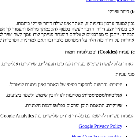
b) דיוור שיווקי
נכון למועד עדכון מדיניות זו, האתר אינו שולח דיוור שיווקי ביוזמתו.
אם בעתיד יוצע דיוור, הדבר ייעשה בכפוף להסכמתך מראש ותעמוד לך אפ
הבהרה: ייתכן כי מפרסמים שאליהם הופנתה פנייתך יצרו עמך קשר ישיר לצו
אחריות על דיוור כזה חלה על המפרסם בלבד ובהתאם למדיניות הפרטיות של
c) עוגיות (Cookies) וטכנולוגיות דומות
האתר עלול לעשות שימוש בעוגיות לצרכים תפעוליים, שיווקיים ואנליטיים.
סוגי עוגיות:
חיוניות
: נדרשות לתפקוד בסיסי של האתר ואינן ניתנות לניטרול.
אנליטיות/סטטיסטיות
: מסייעות לנו להבין שימוש ולשפר ביצועים.
שיווקיות
: התאמת תוכן ופרסום בפלטפורמות חיצוניות.
העוגיות עשויות להישמר גם על-ידי צדדים שלישיים כגון Google Analytics ו-Facebook Pixel, בהתאם למדיניותם.
Google Privacy Policy
How Google uses cookies