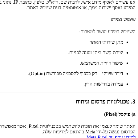
אנו עשויים לאסוף מידע אישי, לרבות שם, דוא”ל, טלפון, כתובת IP, נתוני גלישה ו־Cookies.
המידע נאסף ישירות ממך, או אוטומטית בעת שימוש באתר.
שימוש במידע
השימוש במידע יעשה למטרות:
מתן שירותי האתר.
יצירת קשר ומתן מענה לפניות.
שיפור חוויית המשתמש.
דיוור שיווקי – רק בכפוף להסכמה מפורשת (Opt-in).
עמידה בדרישות הדין.
3. טכנולוגיות פרסום וניתוח
a) פיקסל (Pixel)
האתר שומר לעצמו את הזכות להשתמש בטכנולוגיית Pixel, אשר מאפשרת הצגת פרסום ממוקד למשתמשים שגלשו באתר, בפלטפורמות של Meta.
הפרסום נעשה על-ידי Meta בהתאם למדיניות שלה.
למידע נוסף על Meta Pixel