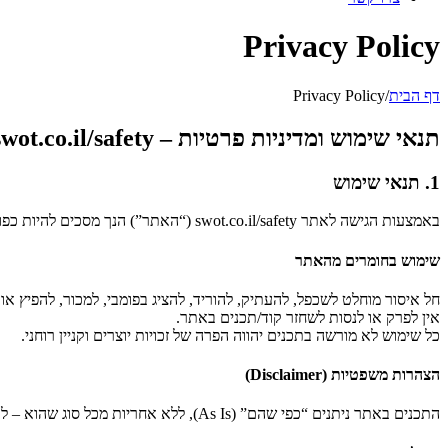
Privacy Policy
דף הבית
/
Privacy Policy
תנאי שימוש ומדיניות פרטיות – swot.co.il/safety
1. תנאי שימוש
באמצעות הגישה לאתר swot.co.il/safety (“האתר”) הנך מסכים להיות כפוף לתנאים אלה, לכל דין החל ולמדיניות הפרטיות. אם אינך מסכים – אינך רשאי להשתמש באתר.
שימוש בחומרים מהאתר
חל איסור מוחלט לשכפל, להעתיק, להוריד, להציג בפומבי, למכור, להפיץ או “לשקף” (mirror) את התכנים בשרת אחר, אלא אם התקבלה הסכמה מפורשת מראש
אין לפרק או לנסות לשחזר קוד/תכנים באתר.
כל שימוש לא מורשה בתכנים יהווה הפרה של זכויות יוצרים וקניין רוחני.
הצהרות משפטיות (Disclaimer)
התכנים באתר ניתנים “כפי שהם” (As Is), ללא אחריות מכל סוג שהוא – לרבות אחריות לסחירות, התאמה למטרה מסוימת או אי־הפרת זכויות.