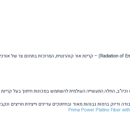
“קרינת לייזר” (Radiation of Emission Stimulated by Amplification Light) – קרינת אור 
וכיו”ב, החלה התעשייה העולמית להשתמש במכונות חיתוך בעל קרינת לי
בודה ודיוק ברמות גבוהות מאוד ובחיתוכים עדינים וייצירת חריצים ונקב
Prima Power Platino Fiber wit