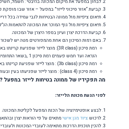
לבחון במפעל את מיקום המכונה בהיבטי : חשמל, חשיפת 
קביעת “אזור סיכוני לייזר” במפעל – אזור שבו מופקת 
תיאום ציפיות מול ממונה הבטיחות לגבי עמידה בכל דר
תיאום ציפיות מול גוף המוכר את המכונה להתאמות הנ”ל
קביעת הדרכת יצרן ועיון בספר היצרן של המכונה.
באם רמות הסיכון הם אחת מהמפורטים מטה יש לשכור ממו
הנראה ועד חמש פעמים רמת סיכון 1 ,בשאר התחומים.
רמת סיכון (3b class) : מוצר לייזר שפגיעת קרינתו באלומה ישירה מסוכנת לעין בכל זמן חשיפה שהוא, אך בדרך כלל אינה מסוכנת לעור.
רמת סיכון (4 class) : מוצר לייזר שפגיעתו בעין ובעור מסוכנת הן באלומה ישירה והן באלומה מוחזרת ומפוזרת’ אלומתו של מוצר כזה עלולה להצית חומרים דליקים.
מה תפקידיו של ממונה בטיחות לייזר במפעל ?
לפני הגעת מכונת הלייזר:
לבצע אופטימיזציה של הכנת המפעל לקליטת המכונה.
לרכוש
ציוד מגן אישי
מתאים על פי הוראות יצרן ובהתאמ
להכין תוכנית הדרכות מתאימה לעובדי המכונות ולעובדי