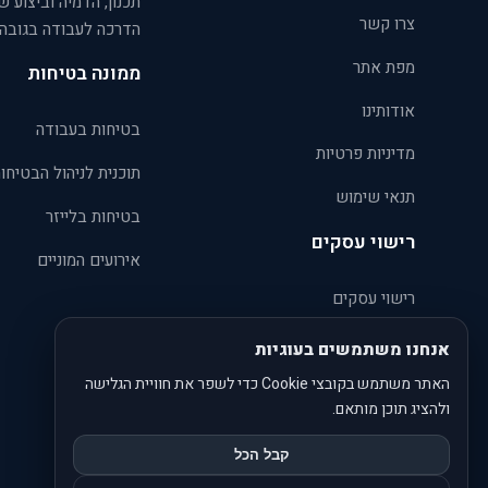
תכנון, הדמיה וביצוע ש
צרו קשר
הדרכה לעבודה בגובה
מפת אתר
ממונה בטיחות
אודותינו
בטיחות בעבודה
מדיניות פרטיות
תוכנית לניהול הבטיחו
תנאי שימוש
בטיחות בלייזר
רישוי עסקים
אירועים המוניים
רישוי עסקים
טפסים אחידים לרישוי עסקים
אנחנו משתמשים בעוגיות
האתר משתמש בקובצי Cookie כדי לשפר את חוויית הגלישה
רישוי עסקים במפעל – סיפור
ולהציג תוכן מותאם.
הצלחה
קבל הכל