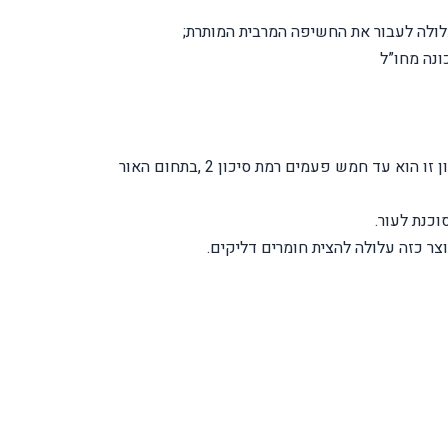
עלולה לעבור את החשיפה המרבית המותרת;
ונה מחו”ל
רמת סיכון (3R class): מוצר לייזר שפגיעת קרינתו באלומה ישירה עלולה להיות מסוכנת לעין. גבול הפליטה הנגישה לרמת סיכון זו הוא עד חמש פעמים רמת סיכון 2 ,בתחום האור