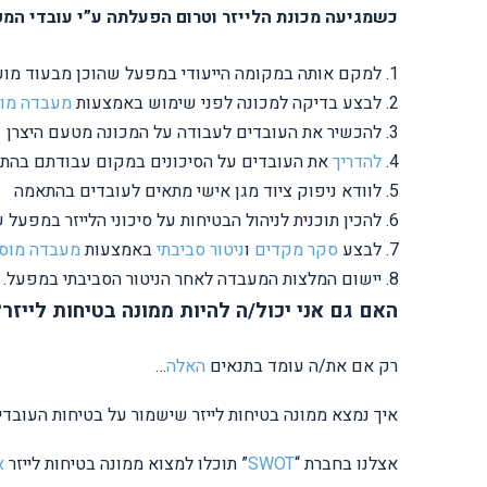
כשמגיעה מכונת הלייזר וטרום הפעלתה ע”י עובדי המפ
למקם אותה במקומה הייעודי במפעל שהוכן מבעוד מוע
לבצע בדיקה למכונה לפני שימוש באמצעות
מעבדה מו
להכשיר את העובדים לעבודה על המכונה מטעם היצרן
להדריך
את העובדים על הסיכונים במקום עבודתם בהת
לוודא ניפוק ציוד מגן אישי מתאים לעובדים בהתאמה
להכין תוכנית לניהול הבטיחות על סיכוני הלייזר במפע
לבצע
סקר מקדים
ו
ניטור סביבתי
באמצעות
מעבדה מוס
יישום המלצות המעבדה לאחר הניטור הסביבתי במפעל.
האם גם אני יכול/ה להיות ממונה בטיחות לייזר?
רק אם את/ה עומד בתנאים
האלה
…
איך נמצא ממונה בטיחות לייזר שישמור על בטיחות העובדי
אצלנו בחברת “
SWOT
” תוכלו למצוא ממונה בטיחות לייזר
א