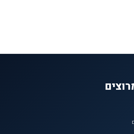
רוצים
ם