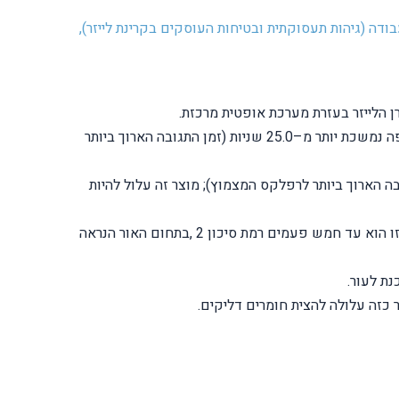
ודה (גיהות תעסוקתית ובטיחות העוסקים בקרינת לייזר),
רמת סיכון 2 (2 class) : מוצר לייזר הפולט בתחום האור הנראה (400-700 nm ,(אשר רמת קרינתו מסכנת את העין רק אם החשיפה נמשכת יותר מ–25.0 שניות (זמן התגובה הארוך ביותר
רמת קרינתו אינה מסוכנת לעין כאשר החשיפה נמשכת פחות מ–25.0 שניות (זמן התגובה הארוך ביותר לרפלקס המצמוץ); מוצר זה עלול להיות
רמת סיכון (3R class): מוצר לייזר שפגיעת קרינתו באלומה ישירה עלולה להיות מסוכנת לעין. גבול הפליטה הנגישה לרמת סיכון זו הוא עד חמש פעמים רמת סיכון 2 ,בתחום האור הנראה