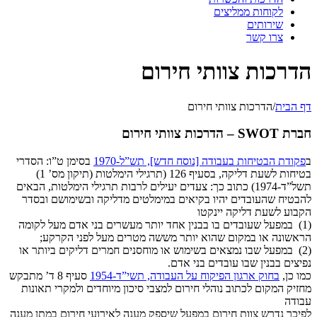
לקוחות ממליצים
שירותים
צרו קשר
הדרכות צוותי חירום
דף הבית
/
הדרכות צוותי חירום
חברת SWOT – הדרכות צוותי חירום
ב
פקודת הבטיחות בעבודה [נוסח חדש], תש”ל-1970
בסימן ט”ו: הסדרי
בטיחות לשעת דליקה, בסעיף 126 (תרגילי הימלטות (תיקון מס’ 1)
תשל”ד-1974) כתוב כך: צעדים יעילים לרבות תרגילי הימלטות, הבאים
להבטיח שהעובדים יהיו בקיאים במימלטים מדליקה ובשימושם ובסדר
הקבוע לשעת דליקה יינקטו
(1) במפעל שעובדים בו בבנין אחד יותר מעשרים בני אדם מעל לקומה
הראשונה או במקום שהוא יותר מששה מטרים מעל לפני הקרקע;
(2) במפעל שבו נמצאים בשימוש או מוחסנים חמרים דליקים ביותר או
נפיצים בבנין שבו עובדים בני אדם.
כמו כן,
בחוק ארגון הפיקוח על העבודה, תשי”ד-1954
סעיף 8 ד’ מתבקש
מחזיק המקום לכתוב נוהלי חירום למצבי סיכון מיוחדים ולמקרי תאונות
עבודה
לפיכך נדרש צוות חירום במפעל שיספק מענה לאירועי חירום במתן מענה