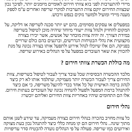
מיידי להתערבות לפני בוא צוותי חירום לאומיים מיומנים יותר, לפיכך נכון
שבצוות החירום יוקם צוות התערבות למקרי שריפה ואחרים ע”מ לספק
מענה מיידי ומועיל ולמזער נזקים בנפש ורכוש.
במפעלים או עסקים מסוימים, בהם יש יותר סכנה לשריפה או דליקה, על
המקום להחזיק ולנהל צוות ייעודי מיוחד שיהיה מוכן לטיפול בשריפה
במידת הצורך. זה יהיה צוות מובחר של אנשים, אשר יכירו בצורה
מקצועית את נהלי הבטיחות הנדרשים, וברגעים בהם כולם שרויים
בפניקה, הם אלו שיוכלו לנהל אירוע ולתפעל אותו בצורה נכונה על מנת
להכווין את שאר העובדים במפעל על פי הנהלים באירוע שריפה.
מה כוללת הכשרת צוותי חירום ?
מלבד ההכשרה הבסיסית שכל עובד צריך לעבור לטיפול בשריפות, צוות
החירום צריך לעבור הכשרה יותר מעמיקה, שתלמד אותו לא רק כיצד
לנהוג ברמה האישית של כל אחד בכדי להינצל משריפה, כי אם כיצד
להתנהל ברמת המפעל ולפעול להנחיה נכונה של העובדים בעתות חירום.
אלו הם התחומים שיהיו באחריות צוות החירום ואליהם יוכשרו:
נהלי חירום
כל צוות מחויב בהכרה בנהלי חירום בצורה מעמיקה, עד שידע לשנן אותם
מתוך שינה.. נהלי חירום הם קו מנחה כללי כיצד להתנהל נכון בעת מצוקה
ואירועים כמו שריפה. פעולה על פי הנהלים נועדה להבטיח סדר עדיפויות