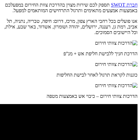
חברת SWOT
תספק לכם שירות מצוין בהדרכת צוות החירום במפעלכם
באמצעות אמצעים מתאימים ותרגול התרחישים המותאמים למפעל.
אנו פועלים בכל רחבי הארץ צפון, מרכז, דרום: חיפה, טבריה, נתניה, תל
אביב, רמת גן, רעננה, ירושלים, יהודה ושומרון, אשדוד, באר שבע, אילת,
וכל היישובים הסמוכים.
הדרכת חניך ללבישת חליפת אש + מנ”פ
כוננות לקראת תרגול לאחר לבישת החליפות
הדרכות צוותי חירום – כיבוי אש באמצעות מטפה