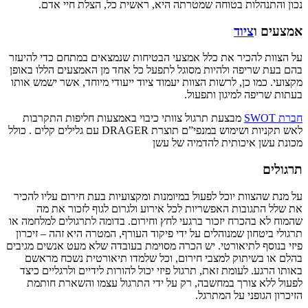
נכון והתנהלות בטוחה שמטרתה היא, ראשית כל, הצלת חיי אדם.
אמצעים ו
ציוד
על הצוות להכיר את כלל אמצעי הבטיחות שנמצאים במתחם כדי להיעזר
בהם בעת שריפה ולהיות מסוגל לתפעל כל אחד מן האמצעים הללו באופן
מקצועי. כמו כן, לרשות הצוות יעמוד ציוד ייעודי מיוחד, אשר ישמש אותו
בעתות שריפה למיגון ותפעול.
חברת SWOT
מבצעת תרגול צוותי כיבוי באמצעות חליפות התקרבות
לאש תקניות ושימוש במנפי”ם תוצרת DRAGER עם גלילים קלים . כולל
מכונת עשן איכותית להדמיה של עשן
תרגולים
על מנת שהצוות יוכל לפעול במיומנות ומקצועיות בעת חירום עליו להכיר
את שלל התגובות האפשריות לכל אירוע ולגרום לגוף לזכור את מה
שהמוח לא בהכרח יזכור ברגעי לחץ וחירום. בדומה לתרגולים למלחמה או
תרגולי ביטחון שמנוהלים על ידי פיקוד העורף, המטרה היא זהה – זיכרון
פיזי בנוסף לתיאורטי. יש הכרה מסוימת בעובדה שלא מעט אנשים מגיבים
בהלם או בשיתוק למצבי חירום, וכל שלמדו תיאורטית נשכח מראשם
באותו הרגע. לעומת זאת, תרגול פיזי יכול להורות לידיים ולרגליים כיצד
לפעול ללא צורך במחשבה, רק על ידי התרגול עצמו והשארת חותמת
הזיכרון הגופני על המתרגל.