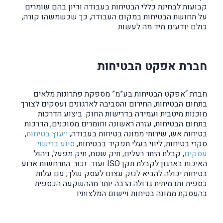
קבועות לבחינת כללי הבטיחות בעבודה ודיון בהם שומרים
על תחושת הבטיחות במקום העבודה, כך שכשמשהו קורה,
כולם יודעים מיד מה לעשות.
חברת אפקט הבטיחות
חברת “אפקט הבטיחות בע”מ” מספקת פתרונות מלאים
בתחום הבטיחות, החירום והסביבה לארגונים ועסקים לצורך
מוכנות מיטבית ועמידה בדרישות החוק. ביצוע הדרכות
בתחום הבטיחות, עזרה ראשונה וחומרים מסוכנים, הדרכות
בטיחות אש, שירותי ממונה בטיחות בעבודה,
ייעוץ בטיחות
,
סקרי בטיחות, ליווי בעלי תפקיד בבטיחות,
סיוע ברישוי
עסקים
, קבלת היתר רעלים, תיק שטח, תיק מפעל, ניהול
האיכות בארגון לקבלת תקן ISO ועוד. זכור: התרחשות ארוע
בטיחות יכולה להביא לנזק עצום לעסק שלך, עם עלות
כספית ותדמיתית גדולה הרבה יותר מההשקעה הכספית
בהעסקת ממונה בטיחות ויישום המלצותיו.