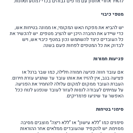
להאיר אזורי אחסון עם מדפים גבוהים בכדי למנוע תאונות.
מטפי כיבוי
יש להביא את מפקח האש המקומי, או ממונה בטיחות אש,
כדי שיידע את החברה היכן יש להציב מטפים. יש להכשיר את
כל העובדים כיצד להשתמש נכון במטף כיבוי אש, ויש
לבדוק את כל המטפים לפחות פעם בשנה.
פגיעות חמורות
אם עובד חווה פגיעה חמורה חלילה, כמו שבר ברגל או
פציעה בגב, אין להזיז את אותו עובד עד שתגיע עזרת חירום.
העברת העובד ממקום למקום עלולה להחמיר את הפגיעה.
על עמיתים לעבודה לנסות לעזור לעובד שנפגע לנוח ככל
האפשר עד שיגיעו פרמדיקים.
סימני בטיחות
סימנים כמו “ללא עישון” או “ללא ריצה” מוצבים מסיבה
מסוימת. יש להקפיד שהעובדים ממלאים אחר ההוראות