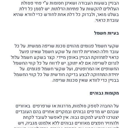
הבניין בשעות העבודה ושאינן חסומות ע”י פחי פסולת
העלולים להקשות על פתיחת הדלתות. יש לסמן כל דלת
בשלט מואר, ולבדוק כל דלת אחת לחודש כדי לוודא שהיא
עובדת כראוי.
בעיות חשמל
שקעי חשמל פגומים מהווים סכנת שריפה ממשית. על כל
עובד חלה האחריות לדווח על שקע חשמל שאינו פועל
כראוי לתחזוקת הבניין באופן מיידי. קצר בשקע חשמל עלול
לגרום לשריפה אם לא יתוקן. יש לדווח על כל קווי החשמל
החשופים או המרופטים, ועל שקעי חשמל פגומים. על
יחידת התחזוקה לבצע בדיקה חודשית של כל קווי החשמל
בבניין כדי לוודא שאין סכנות שריפה.
מקומות גבוהים
על החברה לספק סולמות, מדרגות או שרפרפים באזורים
שבהם יש מדפים גבוהים ובמקרים אחרים בהם העובדים
יצטרכו להגיע למקום גבוה. אין לאפשר לעובד לקחת
ולהחזיר חפצים מאזורים גבוהים ללא אלמנט מגביה, ויש