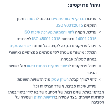
ניהול פרויקטים:
עריכת
מבדקי איכות פנימיים
כהכנה ל
התעדת
מכון
התקנים
ISO 9001:2015
.
עריכה, הקמה
ליווי והטמעת מערכת איכות
ISO
14001:2015
ובטיחות
ISO 45001:2018
לארגונים.
ניהול פרויקטים מקצה לקצה בכל תחום
רישוי העסקים
הכולל : אישורי משטרה לפי מפרטים ספציפיים ואישורי
בטחון לפק”מ אבטחה.
ניהול פרויקטים ל
רישוי עסקים בתחום האש
מול רשויות
הכיבוי.
ליווי לצורך קבלת
רשיון עסק
מול הרשויות השונות:
עיריה, איכות סביבה, משרד הבריאות וכו’.
חברתנו בעלת שנים רבות של ניסיון, אשר בא לידי ביטוי במתן
פתרונות ישימים, בצד עמידה ב
דרישות החוק
ושמירה על
הסביבה.