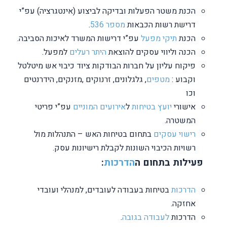
הכנת משטר הפעלות ובדיקה לביצוע (אינטגרציה) עפ”י
דרישת רשות הכבאות
מספר 536
.
הכנת
תיקי מפעל
עפ”י דרישות המשרד לאיכות הסביבה.
הכנה וליווי עסקים להוצאת
היתר רעלים
למפעל.
פיקוח עליון על חברות הבודקות ציוד כיבוי אש מיטלטל
וקבוע :
מטפים
, גלגלונים, זרנוקים ,מזנקים, הידרנטים
וכו
אישורי
יועץ בטיחות
ל
אירועים המוניים
עפ”י פריטי
המשטרה.
רישוי עסקים
בתחום בטיחות האש – התנהלות מול
רשויות הכיבוי השונות לקבלת רישיונות עסק.
פעילות בתחום ה
הדרכות
:
הדרכות
בטיחות בעבודה לעובדים, למנהלי ועובדי
אחזקה.
הדרכות
לעבודה בגובה
.