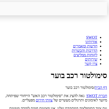
SWOT
אודותינו
חדשות ומאמרים
הדרכות והכשרות
לקוחות ממליצים
שירותים
צרו קשר
סימולטור רכב בוער
דף הבית
/
סימולטור רכב בוער
חברת SWOT
גאה להציג את “סימולטור רכב האש” הייחודי שפיתחה,
מיועד לאימונים ותרגולים מעשיים של
צוותי חירום
מפעליים.
עם ציוד הסימולציה המתקדם שלנו, אנו מציעים חווית למידה מעשית