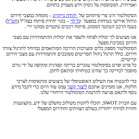
ואמיתית, המבוססת על ניסיון וידע מעמיק בתחום.
הסימולטור הינו פרי פיתוחם של
יהודה נייקרוג
– מומחה במצבי חירום
וניהול אירועי בטיחות במפעל ו
גל לוי
– בוגר יחידת פיתוח בצה”ל (
חט”ל
)
בענף הרכב הטקטי הממוגן, פיתוח רכבים טקטיים ממוגני ירי .
אנו מציעים לך יכולת לפתח ולשפר את יכולות ההתמודדות עם מצבי
חירום בסביבת מפעל.
הסימולטור מספק כלים ומערכות הדרכה המותאמים במיוחד לתרגול צוותי
חירום, כולל תרגול ניהול תסריטים מסובכים והתמודדות עם מצבי חירום
קריטיים.
כל פרט ופרט בסימולטור עוברים בדיקה קפדנית ומקיפה על ידי גורם
מוסמך לבדיקה כך שהינו בטיחותי ומתאם לתקן.
כדי להבטיח את השילוב האופטימלי של ביצועים ומתאימות לצרכי
הלקוח, אנו מזמינים אתכם
ליצור קשר
עמנו עוד היום כדי לקבל מידע
נוסף ולתאם פגישה להדגמת הסימולטור הייחודי שלנו.
עם חברת SWOT, תוכלו ליהנות משילוב מושלם של ידע, מקצוענות
וחווית למידה ייחודית בעולם הצוותים והחירום המפעלי