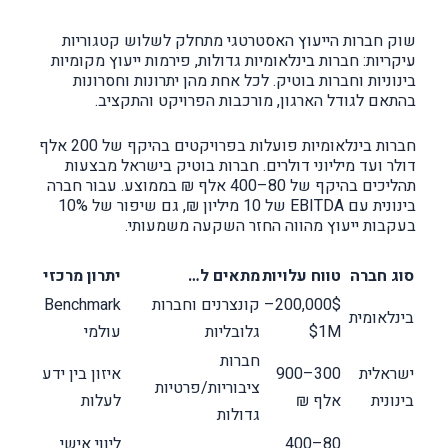
שוק חברות הייעוץ האסטרטגי מתחלק לשלוש קטגוריות
עיקריות: חברות בינלאומיות גדולות, פירמות ייעוץ מקומיות
בינוניות וחברות בוטיק. לכל אחת מהן יתרונות וחסרונות
בהתאם לגודל הארגון, מורכבות הפרויקט והתקציב.
חברות בינלאומיות פועלות בפרויקטים בהיקף של 200 אלף
דולר ועד מיליוני דולרים. חברות בוטיק בישראל מבצעות
תהליכים בהיקף של 80–400 אלף ₪ בממוצע. עבור חברה
בינונית עם EBITDA של 10 מיליון ₪, גם שיפור של 10%
בעקבות ייעוץ מהווה החזר השקעה משמעותי.
סוג חברה
טווח עלויות
מתאים ל…
יתרון מרכזי
200,000$–
קונצרנים וחברות
Benchmark
בינלאומית
1M$
גלובליות
עולמי
חברות
ישראלית
300–900
איזון בין ידע
ציבוריות/פרטיות
בינונית
אלף ₪
לעלות
גדולות
80–400
ליווי אישי