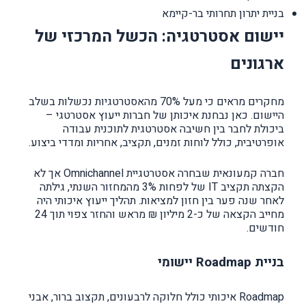
בניית יתרון תחרותי בר-קיימא
יישום אסטרטגיה: הכשל המרכזי של
ארגונים
מחקרים מראים כי מעל 70% מהאסטרטגיות נכשלות בשלב
היישום. כאן נבחנת איכותן של חברות ייעוץ אסטרטגי –
ביכולת לחבר בין חשיבה אסטרטגית לתוכנית עבודה
אופרטיבית, כולל לוחות זמנים, תקציב, אחריות ומדדי ביצוע.
חברה קמעונאית שבחרה אסטרטגיית Omnichannel אך לא
הקצתה תקציב IT של לפחות 3% מהמחזור השנתי, גילתה
לאחר שנה פער בין חזון למציאות. תהליך ייעוץ איכותי היה
מחייב הקצאה של כ-2 מיליון ₪ מראש והחזר צפוי תוך 24
חודשים.
בניית Roadmap יישומי
Roadmap איכותי כולל חלוקה לרבעונים, תקצוב ברור, אבני