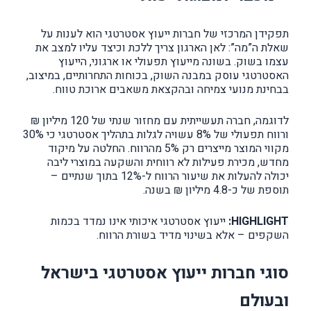
תפקידן המרכזי של חברות ייעוץ אסטרטגי הוא לענות על
שאלת ה”מה”: לאן הארגון צריך ללכת וכיצד עליו למצב את
עצמו בשוק. בשונה מייעוץ תפעולי או ארגוני, הייעוץ
האסטרטגי עוסק במבנה השוק, בכוחות התחרותיים, במיצוב,
בבחינת מנועי צמיחה ובהקצאת משאבים ארוכת טווח.
לדוגמה, חברה תעשייתית עם מחזור שנתי של 120 מיליון ₪
ורווח תפעולי של 8% עשויה לגלות בתהליך אסטרטגי כי 30%
מקווי המוצר מייצרים רק 5% מהרווח. החלטה על מיקוד
מחדש, מכירת פעילות לא רווחית והשקעה במוצרי ליבה
יכולה להעלות את שיעור הרווח ל-12% בתוך שנתיים –
תוספת של כ-4.8 מיליון ₪ בשנה.
HIGHLIGHT:
ייעוץ אסטרטגי איכותי אינו נמדד בכמות
השקפים – אלא בשינוי מדיד בשורת הרווח.
סוגי חברות ייעוץ אסטרטגי בישראל
ובעולם