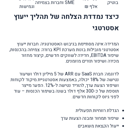
בוטיק
SME וחברות בצמיחה
אלף ₪
וגמישות
כיצד נמדדת הצלחה של תהליך ייעוץ
אסטרטגי
המדידה אינה מסתיימת בגיבוש האסטרטגיה. חברות ייעוץ
אסטרטגי מובילות בונות מערכת KPI ברורה: צמיחה בהכנסות,
שיפור EBITDA, חדירה לשווקים חדשים, קיצור מחזור
מכירה ושיפור תזרים מזומנים.
לדוגמה: חברת SaaS עם ARR של 5 מיליון דולר ושיעור
נטישה של 18% יכולה, באמצעות אסטרטגיית מיקוד לקוחות
ושיפור הצעת ערך, להוריד נטישה ל-12%. הפער מייצר
תוספת של כ-300 אלף דולר בשנה בשימור הכנסות – עוד
לפני גיוס לקוחות חדשים.
הגדלת רווחיות תפעולית
שיפור תמחור ומבנה הצעות ערך
ייעול הקצאת משאבים