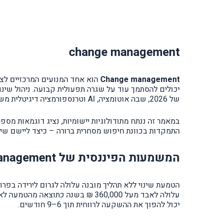
change management
Change management
הוא אחד המנועים המרכזיים לצמי
יכולים להסתמך עוד על שגרה תפעולית קבועה. ניהול שינ
של 2026, שבה אוטומציה, AI וטרנספורמציה דיגיטלית משנים מודלים עסקיים במהירות, change management אינו מותרות – אלא מנגנון הישרדות אסטרטגי.
התמקדות בכוונת חיפוש מסחרית ברורה – כיצד ליישם שינו
המשמעות הפיננסית של change management בארגון
יכול להפוך את ההשקעה לרווחית תוך 6–9 חודשים.