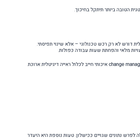
גית הטובה ביותר תיתקל בחיכוך.
 בעיקר עם טרנספורמציה דיגיטלית. מעבר למערכות ERP, CRM ואוטומציה תפעולית דורש לא רק רכש טכנולוגי – אלא שינוי תפיסתי.
ארגונים שמשלבים AI בתהליכי שירות לקוחות מדווחים על ירידה של 25% בעלויות מוקד תוך שנה אחת. נתון זה מדגיש כי change management איכותי חייב לכלול ראייה דיגיטלית ארוכת
 לפרש נתונים שגויים ככישלון. טעות נוספת היא היעדר