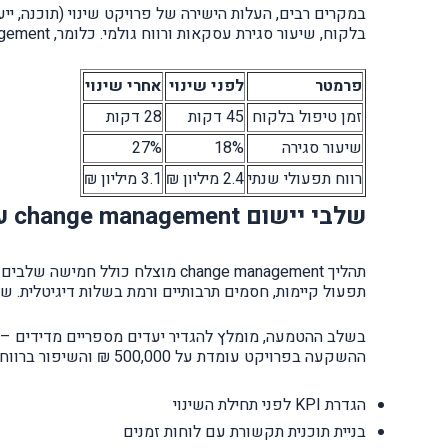
בלקוח, שיעור סגירת עסקאות ורווח גולמי. כלומר, change management אינו רק כלי ניהולי – אלא מכפיל רווח.
פרמטר
לפני שינוי
אחרי שינוי
זמן טיפול בלקוח
45 דקות
28 דקות
שיעור סגירה
18%
27%
רווח תפעולי שנתי
2.4 מיליון ₪
3.1 מיליון ₪
שלבי יישום change management עם מדדי ROI ברורים
תהליך change management מוצלח
תפעול קיימות, חסמים תרבותיים ורמת בשלות דיגיטלית. של
ההשקעה בפרויקט עומדת על 500,000 ₪ והשיפור ברווח השנתי מגיע ל-800,000 ₪ – החזר ההשקעה הוא 60% בשנה הראשונה בלבד.
הגדרת KPI לפני תחילת השינוי
בניית תוכנית תקשורת עם לוחות זמנים