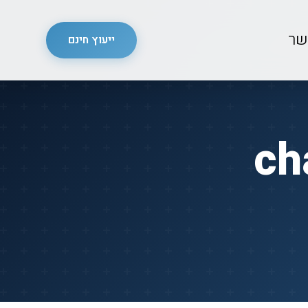
שר
ייעוץ חינם
ch