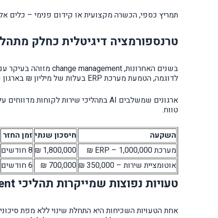
תמריץ כספי, הכשרה מקצועית או קידום פנימי – כלים אלו 
טרנספורמציה דיגיטלית כחלק מתהליך nge management
לדוגמה, הטמעת מערכת ERP בעלות של מיליון ₪ בארגון עם 120 עובדים עשויה לחסוך 1.8 מיליון ₪ בשנה באמצעות צמצום טעויות מלאי והפחתת שעות עבודה כפולות.
טווח.
השקעה
חיסכון שנתי
זמן החזר
מערכת ERP – 1,000,000 ₪
1,800,000 ₪
8 חודשים
אוטומציית שירות – 350,000 ₪
700,000 ₪
6 חודשים
טעויות נפוצות שמייקרות תהליכי change management
אחת הטעויות השכיחות היא התחלת שינוי ללא מפת סיכונים