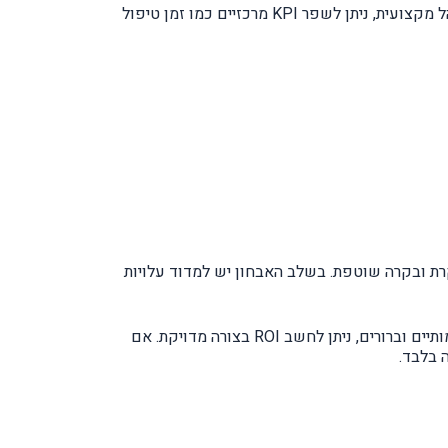
במקרים רבים, העלות הישירה של פרויקט שינוי (תוכנה, ייעוץ, הדרכה) נעה בין 3%–8% ממחזור החברה. אולם כאשר התהליך מנוהל מקצועית, ניתן לשפר KPI מרכזיים כמו זמן טיפול
טמעה מבוקרת ובקרה שוטפת. בשלב האבחון יש למדוד עלויות
בשלב ההטמעה, מומלץ להגדיר יעדים מספריים מדידים – לדוגמה: שיפור של 10% בפרודוקטיביות תוך 90 יום. כאשר היעדים כמותיים וברורים, ניתן לחשב ROI בצורה מדויקת. אם