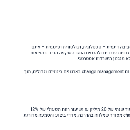
בה דינמית – טכנולוגית, רגולטורית ופיננסית – אינם
גדויות עובדים ולהבטיח החזר השקעה מדיד. במציאות
במאמר זה ננתח מתודולוגיות יישומיות, נציג דוגמאות מספריות, נשלב טבלאות ביצועים, נבחן ROI ונעמיק במודלים פרקטיים ליישום change management בארגונים בינוניים וגדולים, תוך
הטמעת שינוי ללא תהליך מובנה עלולה לגרום לירידה בפרודוקטיביות של 15%–30% בחודשים הראשונים. לדוגמה, חברה עם מחזור שנתי של 20 מיליון ₪ ושיעור רווח תפעולי של 12%
עלולה לאבד מעל 360,000 ₪ בשנה כתוצאה מהטמעה לא נכונה של מערכת CRM חדשה. לעומת זאת, תהליך change management מסודר שמלווה בהדרכה, מדדי ביצוע והטמעה מדורגת