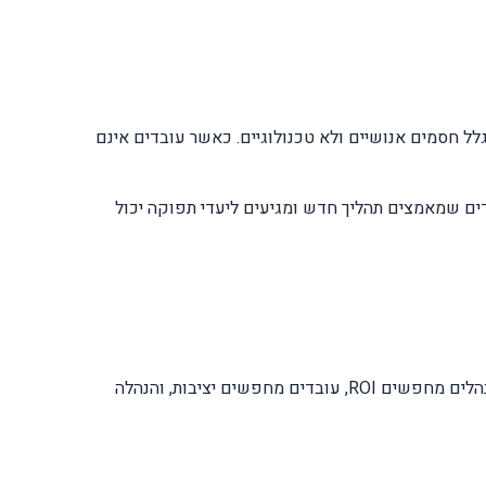
ות עובדים. מחקרים מראים כי כ-70% מפרויקטי שינוי נכשלים בגלל חסמים אנושיים ולא טכנולוגיים. כאשר עובדים אינם
דד עם התנגדויות היא שקיפות מלאה, הדרכה מותאמת ותמריצים מדידים. לדוגמה, בונוס רבעוני של 5% לעובדים שמאמצים תהליך חדש ומגיעים ליעדי תפוקה יכול
מיפוי stakeholders הוא שלב קריטי. יש לזהות מנהלים בכירים, מנהלי ביניים ועובדים משפיעים. כל קבוצה דורשת מסר שונה. מנהלים מחפשים ROI, עובדים מחפשים יציבות, והנהלה