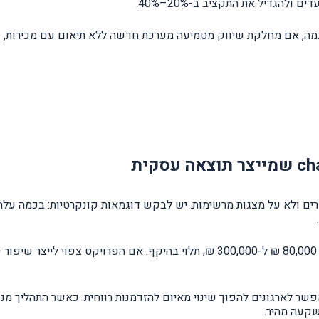
להגדיל את התקציב ב-20%–40%.
דוגמה, אם מחלקת שיווק מטמיעה מערכת חדשה ללא תיאום עם מכירות, על
רים ולא על מצגות מרשימות. יש לבקש דוגמאות קונקרטיות: בכמה עלה
עלות ייעוץ change management לפרויקט בינוני נעה בין 80,000 ₪ ל-300,000 ₪, ת
א מנגנון אסטרטגי שמאפשר לארגונים להפוך שינוי מאיום להזדמנות רווחית. כאשר ה
השקעה מהיר.