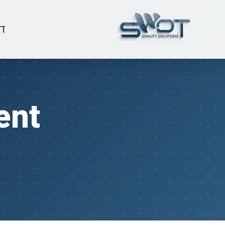
ד
ent