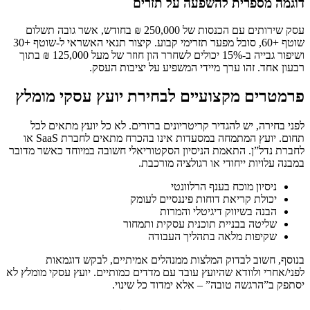
דוגמה מספרית להשפעה על תזרים
עסק שירותים עם הכנסות של 250,000 ₪ בחודש, אשר גובה תשלום
שוטף +60, סובל מפער תזרימי קבוע. קיצור תנאי האשראי ל-שוטף +30
ושיפור גבייה ב-15% יכולים לשחרר הון חוזר של מעל 125,000 ₪ בתוך
רבעון אחד. זהו ערך מיידי המשפיע על יציבות העסק.
פרמטרים מקצועיים לבחירת יועץ עסקי מומלץ
לפני בחירה, יש להגדיר קריטריונים ברורים. לא כל יועץ מתאים לכל
תחום. יועץ המתמחה במסעדות אינו בהכרח מתאים לחברת SaaS או
לחברת נדל”ן. התאמת הניסיון הסקטוריאלי חשובה במיוחד כאשר מדובר
במבנה עלויות ייחודי או רגולציה מורכבת.
ניסיון מוכח בענף הרלוונטי
יכולת קריאת דוחות פיננסיים לעומק
הבנה בשיווק דיגיטלי והמרות
שליטה בבניית תוכנית עסקית ותמחור
שקיפות מלאה בתהליך העבודה
בנוסף, חשוב לבדוק המלצות ממנהלים אמיתיים, לבקש דוגמאות
לפני/אחרי ולוודא שהיועץ עובד עם מדדים כמותיים. יועץ עסקי מומלץ לא
יסתפק ב”הרגשה טובה” – אלא ימדוד כל שינוי.