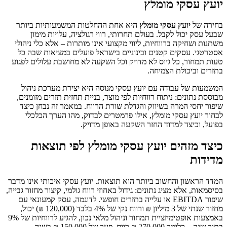
יועץ עסקי מומלץ
בחירה של
יועץ עסקי מומלץ
היא אחת ההחלטות המשמעותיות ביותר
שבעל עסק יכול לקבל. בעולם תחרותי, רווי רגולציה, עלויות מימון
משתנות ושחיקה ברווחיות, ליווי מקצועי אינו מותרות – אלא כלי ניהולי
אסטרטגי. עסקים קטנים ובינוניים בישראל פועלים במציאות שבה כל
טעות תמחור, כל גיוס לא מדויק וכל השקעה לא מחושבת עלולים לפגוע
בתזרים וביכולת הצמיחה.
המשמעות של עבודה עם יועץ עסקי מנוסה היא יצירת מערכת ניהול
מבוססת נתונים: ניתוח רווחיות לפי מוצר, בניית תחזית תזרים מזומנים,
שיפור יחסי המרה בשיווק והגדלת שורת הרווח. במאמר זה נבחן כיצד
לבחור יועץ עסקי מומלץ, אילו פרמטרים לבדוק, מהו הערך הכלכלי
בפועל, וכיצד למדוד החזר השקעה באופן מדויק.
כיצד מזהים יועץ עסקי מומלץ לפי תוצאות
מדידות
המדד הראשון והחשוב ביותר הוא תוצאות. יועץ עסקי איכותי אינו מדבר
בסיסמאות, אלא מציג נתונים: גידול באחוזי רווח גולמי, קיצור מחזור גבייה,
שיפור EBITDA או עלייה בתזרים חופשי. לדוגמה, עסק קמעונאי עם
מחזור שנתי של 3 מיליון ₪ ורווח נקי של 4% בלבד (120,000 ₪) יכול,
באמצעות אופטימיזציית תמחור וניהול מלאי נכון, להגיע לרווחיות של 9%
בתוך שנה – כלומר 270,000 ₪ רווח. פער של 150,000 ₪ בשנה.