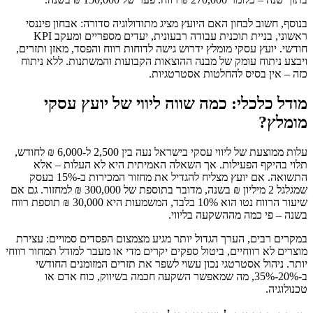
בנוסף, חשוב לבחון האם היועץ מציג מתודולוגיה סדורה: אבחון פיננסי
ראשוני, בניית תוכנית עבודה רבעונית, יעדים מספריים ומעקב KPI
חודשי. יועץ עסקי מומלץ ידרוש גישה לדוחות רווח והפסד, מאזן ותזרים,
ויבצע ניתוח עומק של מבנה ההוצאות הקבועות והמשתנות. ללא ניתוח
כזה – אין בסיס להחלטות אסטרטגיות.
מודל כלכלי: כמה שווה ליווי של יועץ עסקי
מומלץ?
עלות ממוצעת של ליווי עסקי בישראל נעה בין 2,500 ל-6,000 ₪ לחודש,
תלוי בהיקף הפעילות. אך השאלה האמיתית היא לא העלות – אלא
התשואה. אם יועץ מצליח להגדיל את מחזור המכירות ב-15% בעסק
שמגלגל 2 מיליון ₪ בשנה, מדובר בתוספת של 300,000 ₪ למחזור. גם אם
שיעור הרווח נטו הוא 10% בלבד, המשמעות היא 30,000 ₪ תוספת רווח
בשנה – פי כמה מההשקעה בליווי.
במקרים רבים, הערך הגדול יותר מגיע מצמצום הפסדים סמויים: עצירת
מוצרים לא רווחיים, ביטול ספקים יקרים מדי או מעבר למודל תמחור רווחי
יותר. ניהול אסטרטגי נכון עשוי לשפר את תזרים המזומנים החודשי
ב-20%-35%, מה שמאפשר השקעה חכמה בשיווק, כוח אדם או
טכנולוגיה.