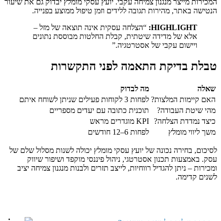
המכירות מייצר מנגנון צמיחה עקבי. יועץ עסקי מומלץ יבדוק גם את שיעור
הנטישה באתר, מהירות תגובה ללידים וזמן טיפול ממוצע בפנייה.
HIGHLIGHT:
“הצלחה עסקית אינה תוצאה של מזל –
אלא של מדידה שיטתית, קבלת החלטות מבוססת נתונים
ויישום עקבי של אסטרטגיה.”
טבלת בדיקת התאמה לפני התקשרות
שאלה
מה לבדוק
האם קיימות המלצות?
לפחות 3 לקוחות פעילים שניתן לשוחח איתם
מהי שיטת העבודה?
תוכנית כתובה עם יעדים מספריים
כיצד נמדדת הצלחה?
KPI מוגדרים מראש
משך ליווי מומלץ
לפחות 6–12 חודשים
לסיכום, בחירה נכונה של יועץ עסקי מומלץ יכולה לשנות מסלול שלם של
עסק. באמצעות תכנון אסטרטגי, ניהול פיננסי מוקפד ושיפור שיווק
ומכירות – ניתן להגדיל רווחיות, לייצב תזרים ולבנות מנגנון צמיחה יציב
לשנים קדימה.