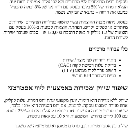
עסקים רבים מתמחרים לפי מתחרים ולא לפי עלות אמיתית ורווח יעד.
העלאת מחיר של 5% בלבד בעסק עם רווח נקי של 8% יכולה להכפיל
כמעט את הרווח – בתנאי שהביקוש נשמר.
בנוסף, ניתוח מבנה ההוצאות עשוי לחשוף כפילויות תפקידים, שירותים
מיותרים או ספקים יקרים. הפחתת הוצאות קבועות ב-10% בעסק עם
הוצאות של 1.2 מיליון ₪ בשנה חוסכת 120,000 ₪ – סכום שעובר ישירות
לשורת הרווח.
כלי עבודה מרכזיים
ניתוח רווחיות לפי מוצר / שירות
בדיקת עלות רכישת לקוח (CAC)
חישוב ערך לקוח ממוצע (LTV)
בניית דשבורד KPI חודשי
שיפור שיווק ומכירות באמצעות ליווי אסטרטגי
שיווק ללא מדידה הוא הימור. יועץ מקצועי ינתח יחס המרה, עלות לקליק,
אחוז סגירה וממוצע עסקה. לדוגמה, אם יחס הסגירה הוא 15% בלבד,
שיפור תסריטי מכירה והכשרת צוות יכולים להעלות אותו ל-25%. בעסק
עם 100 לידים בחודש, המשמעות היא 10 עסקאות נוספות.
שילוב בין אסטרטגיית תוכן, פרסום ממומן ואופטימיזציה של משפך