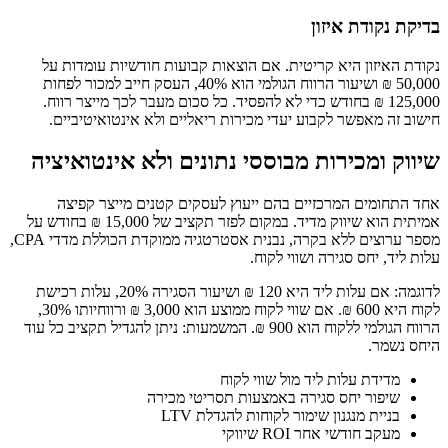
בדיקת נקודת איזון
נקודת האיזון היא קריטית. אם הוצאות קבועות חודשיות עומדות על
50,000 ₪ ושיעור הרווח הגולמי הוא 40%, העסק חייב למכור לפחות
125,000 ₪ בחודש כדי לא להפסיד. כל סכום מעבר לכך מייצר רווח.
חישוב זה מאפשר לקבוע יעדי מכירות ריאליים ולא אינטואיטיביים.
שיווק ומכירות מבוססי נתונים ולא אינטואיציה
אחד התחומים המרכזיים בהם ייעוץ לעסקים קטנים מייצר קפיצה
אמיתית הוא שיווק מדיד. במקום לפזר תקציב של 15,000 ₪ בחודש על
מספר ערוצים ללא בקרה, נבנית אסטרטגיה ממוקדת הכוללת מדדי CPA,
עלות ליד, יחס סגירה ושווי לקוח.
לדוגמה: אם עלות ליד היא 120 ₪ ושיעור הסגירה 20%, עלות רכישת
לקוח היא 600 ₪. אם שווי לקוח ממוצע הוא 3,000 ₪ ורווחיותו 30%,
הרווח הגולמי ללקוח הוא 900 ₪. המשמעות: ניתן להגדיל תקציב כל עוד
היחס נשמר.
מדידת עלות ליד מול שווי לקוח
שיפור יחס סגירה באמצעות תסריטי מכירה
בניית מנגנון שימור לקוחות להגדלת LTV
מעקב חודשי אחר ROI שיווקי