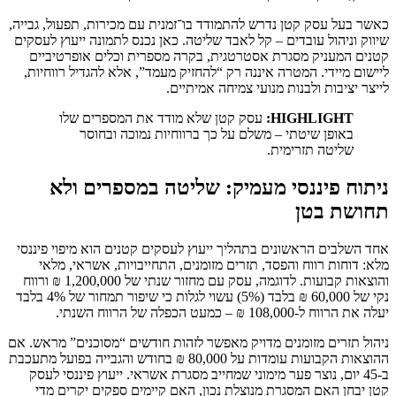
כאשר בעל עסק קטן נדרש להתמודד בו־זמנית עם מכירות, תפעול, גבייה,
שיווק וניהול עובדים – קל לאבד שליטה. כאן נכנס לתמונה ייעוץ לעסקים
קטנים המעניק מסגרת אסטרטגית, בקרה מספרית וכלים אופרטיביים
ליישום מיידי. המטרה איננה רק “להחזיק מעמד”, אלא להגדיל רווחיות,
לייצר יציבות ולבנות מנועי צמיחה אמיתיים.
HIGHLIGHT:
עסק קטן שלא מודד את המספרים שלו
באופן שיטתי – משלם על כך ברווחיות נמוכה ובחוסר
שליטה תזרימית.
ניתוח פיננסי מעמיק: שליטה במספרים ולא
תחושת בטן
אחד השלבים הראשונים בתהליך ייעוץ לעסקים קטנים הוא מיפוי פיננסי
מלא: דוחות רווח והפסד, תזרים מזומנים, התחייבויות, אשראי, מלאי
והוצאות קבועות. לדוגמה, עסק עם מחזור שנתי של 1,200,000 ₪ ורווח
נקי של 60,000 ₪ בלבד (5%) עשוי לגלות כי שיפור תמחור של 4% בלבד
יעלה את הרווח ל-108,000 ₪ – כמעט הכפלה של הרווח השנתי.
ניהול תזרים מזומנים מדויק מאפשר לזהות חודשים “מסוכנים” מראש. אם
ההוצאות הקבועות עומדות על 80,000 ₪ בחודש והגבייה בפועל מתעכבת
ב-45 יום, נוצר פער מימוני שמחייב מסגרת אשראי. ייעוץ פיננסי לעסק
קטן יבחן האם המסגרת מנוצלת נכון, האם קיימים ספקים יקרים מדי