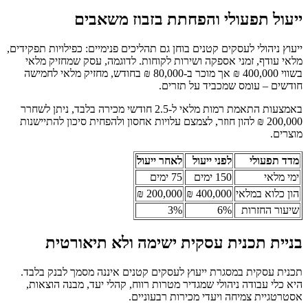
ייעול תפעולי והפחתת בזבוז משאבים
ייעוץ ניהולי לעסקים קטנים בוחן גם תהליכים פנימיים: כפילויות תפקידים,
מלאי עודף, זמני אספקה ושירות לקוחות. לדוגמה, עסק שמחזיק מלאי
בשווי 400,000 ₪ אך מוכר ב-80,000 ₪ בחודש, מחזיק מלאי לחמישה
חודשים – עומס שמכביד על תזרים.
באמצעות התאמת רמות מלאי ל-2.5 חודשי מכירה בלבד, ניתן לשחרר
200,000 ₪ להון חוזר, לצמצם עלויות אחסון ולהפחית סיכון להתיישנות
מוצרים.
מדד תפעולי
לפני ייעול
לאחר ייעול
ימי מלאי
150 ימים
75 ימים
הון כלוא במלאי
400,000 ₪
200,000 ₪
שיעור החזרות
6%
3%
בניית תכנית עסקית ישימה ולא תיאורטית
תכנית עסקית במסגרת ייעוץ לעסקים קטנים איננה מסמך לבנק בלבד.
היא כלי עבודה ניהולי שמגדיר מטרות רווח, קהלי יעד, מבנה הוצאות,
אסטרטגיית צמיחה ויעדי מכירות רבעוניים.