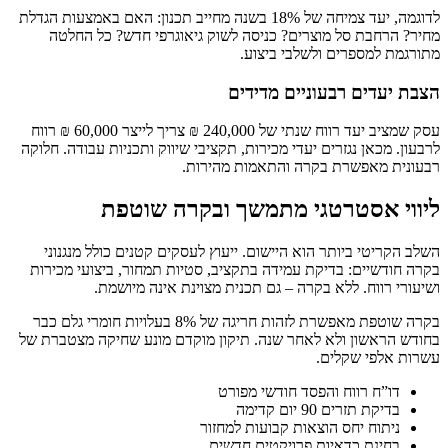
לדוגמה, יעד צמיחה של 18% בשנה מחייב תכנון: האם באמצעות הגדלת
מחיר? הרחבת סל מוצרים? כניסה לשוק גיאוגרפי חדש? כל החלטה
מתורגמת למספרים ולשלבי ביצוע.
הצבת יעדים רבעוניים מדידים
עסק שמציב יעד רווח שנתי של 240,000 ₪ צריך לייצר 60,000 ₪ רווח
לרבעון. מכאן נגזרים יעדי מכירות, תקציבי שיווק ותכניות עבודה. חלוקה
רבעונית מאפשרת בקרה והתאמות מהירות.
ליווי אסטרטגי מתמשך ובקרה שוטפת
השלב הקריטי ביותר הוא היישום. ייעוץ לעסקים קטנים כולל מנגנוני
בקרה חודשיים: בדיקת עמידה בתקציב, סטיות תמחור, ביצועי מכירות
ושיעורי רווח. ללא בקרה – גם תכנית מצוינת אינה מיושמת.
בקרה שוטפת מאפשרת לזהות חריגה של 8% בעלויות חומרי גלם כבר
בחודש הראשון ולא לאחר שנה. תיקון מוקדם מונע שחיקה מצטברת של
עשרות אלפי שקלים.
דו”ח רווח והפסד חודשי מפורט
בדיקת תזרים 90 יום קדימה
ניתוח יחס הוצאות קבועות למחזור
בחינת כדאיות פרויקטים חדשים