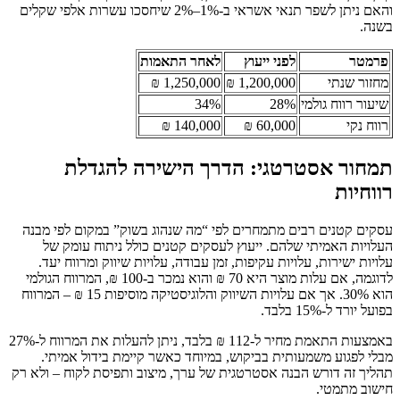
והאם ניתן לשפר תנאי אשראי ב-1%–2% שיחסכו עשרות אלפי שקלים
בשנה.
פרמטר
לפני ייעוץ
לאחר התאמות
מחזור שנתי
1,200,000 ₪
1,250,000 ₪
שיעור רווח גולמי
28%
34%
רווח נקי
60,000 ₪
140,000 ₪
תמחור אסטרטגי: הדרך הישירה להגדלת
רווחיות
עסקים קטנים רבים מתמחרים לפי “מה שנהוג בשוק” במקום לפי מבנה
העלויות האמיתי שלהם. ייעוץ לעסקים קטנים כולל ניתוח עומק של
עלויות ישירות, עלויות עקיפות, זמן עבודה, עלויות שיווק ומרווח יעד.
לדוגמה, אם עלות מוצר היא 70 ₪ והוא נמכר ב-100 ₪, המרווח הגולמי
הוא 30%. אך אם עלויות השיווק והלוגיסטיקה מוסיפות 15 ₪ – המרווח
בפועל יורד ל-15% בלבד.
באמצעות התאמת מחיר ל-112 ₪ בלבד, ניתן להעלות את המרווח ל-27%
מבלי לפגוע משמעותית בביקוש, במיוחד כאשר קיימת בידול אמיתי.
תהליך זה דורש הבנה אסטרטגית של ערך, מיצוב ותפיסת לקוח – ולא רק
חישוב מתמטי.