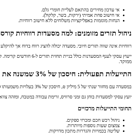
אי עדכון מחירים בהתאם לעליית חומרי גלם.
אי חישוב פחת אמיתי (ירקות, בשר, קלקול).
הנחות מוגזמות באפליקציות משלוחים ללא חישוב רווחיות.
ניהול תזרים מזומנים: למה מסעדות רווחיות קורס
רווחיות אינה שווה תזרים חיובי. מסעדה יכולה להציג רווח בדוח אך להיקלע למחסור במזומן. תשלומי ספקים בשוטף +30, שכר
ממוקד.
התייעלות תפעולית: חיסכון של 3% שמשנה את השורה התחתונה
במסעדה עם מחזור שנתי של 5 מיליון ₪, חיסכון של 3% בעלויות משמעותו 150,000 ₪ בשנה. התייעלות תפעולית כוללת אופטימיזציה של סידורי עבודה, צמצום כפילויות במטבח, ניהול מלאי חכם ומו”מ עם ספקים.
יועץ עסקי למסעדות בוחן גם זמני סרוויס, זרימת עבודה במטבח, ומזהה צווארי בקב
תחומי התייעלות מרכזיים
ניהול רכש חכם ומכרזי ספקים.
צמצום שעות נוספות מיותרות.
שליטה בכמויות והגדרות מתכון מדויקות.