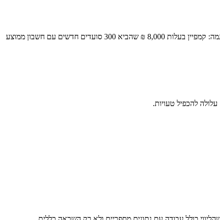
שיווק למסעדות חייב להיות מבוסס החזר השקעה (ROI). אין די בפוסטים יפים באינסטגרם. יש למדוד עלות לקוח, שיעור חזרה, וגודל חשבון ממוצע. לדוגמה: קמפיין בעלות 8,000 ₪ שהביא 300 סועדים חדשים עם חשבון ממוצע
שהליווי כולל עבודה עם נתונים מספריים ולא רק השראה כללית.