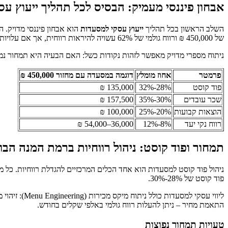
אבחון פיננסי מעמיק: הבסיס לכל תהליך ייעוץ ע
השלב הראשון בכל תהליך
ייעוץ עסקי למסעדות
של 450,000 ₪ ורווח גולמי של 62% עשויה להיראות רווחית, אך אם עלויות השכר מגיעות ל-38% מהמחזור והוצאות קבועות נוספות עומדות על 120,000 ₪ – הרווח הנקי נשחק משמעותית.
ניתוח מספרי מדויק מאפשר לזהות נקודות כשל: האם הבעיה היא תמחור נמוך מ
פרמטר
אחוז מומלץ
דוגמה במסעדה עם מחזור 450,000 ₪
פוד קוסט
28%-32%
135,000 ₪
שכר עובדים
30%-35%
157,500 ₪
הוצאות קבועות
20%-25%
100,000 ₪
רווח נקי יעד
8%-12%
36,000–54,000 ₪
תמחור ופוד קוסט: ניהול רווחיות ברמת המנה הבו
פוד קוסט של 28%-30%.
ליווי עסקי 
התאמת מחיר – ניתן להעלות רווח גולמי באלפי שקלים בחודש.
טעויות תמחור נפוצות