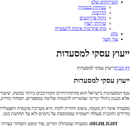
השירותים שלנו
בטיחות בעבודה
הדרכות
ניהול פרויקטים
שירותי ייעוץ
מתן פתרונות איכות לתעשייה
בלוג
צור קשר
ייעוץ עסקי למסעדות
דף הבית
/
ייעוץ עסקי למסעדות
ייעוץ עסקי למסעדות
ענף המסעדנות בישראל הוא מהתחרותיים והמורכבים ביותר במשק. שיעורי הס
אלא מנגנון ניהולי קריטי שמטרתו להבטיח שליטה במספרים, תמחור מדויק, ת
מסעדה אינה רק מטבח, עיצוב וחוויית לקוח. היא מערכת פיננסית ותפעולי
מדידים ותוכנית פעולה יישומית שמבוססת על נתונים ולא על תחושת בטן.
HIGHLIGHT:
מסעדה שמנהלת תזרים, פוד קוסט ותמחור בצורה מ