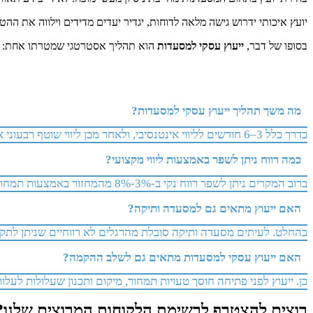
יועץ איכותי ידרוש גישה מלאה לדוחות, יגדיר יעדים מדידים וילווה את הה
בסופו של דבר,
ייעוץ עסקי למסעדות
הוא תהליך אסטרטגי שמטרתו אחת: להפ
מה משך תהליך ייעוץ עסקי למסעדות?
בדרך כלל 3–6 חודשים לליווי אינטנסיבי, ולאחר מכן ליווי שוטף רבעוני או חודשי בהתאם לצורך.
כמה רווח ניתן לשפר באמצעות ליווי מקצועי?
ברוב המקרים ניתן לשפר רווח נקי ב-3%-8% מהמחזור באמצעות תמחור והתייעלות בלבד.
האם ייעוץ מתאים גם למסעדה ותיקה?
בהחלט. לעיתים מסעדה ותיקה סובלת מהרגלים לא רווחיים שניתן לתקן
האם ייעוץ עסקי למסעדות מתאים גם לשלב ההקמה?
כן. ייעוץ לפני פתיחה חוסך טעויות תמחור, מיקום ותכנון שעלולות לעל
רוצים להצטרף לרשימת הלקוחות המרוצים שלנו?