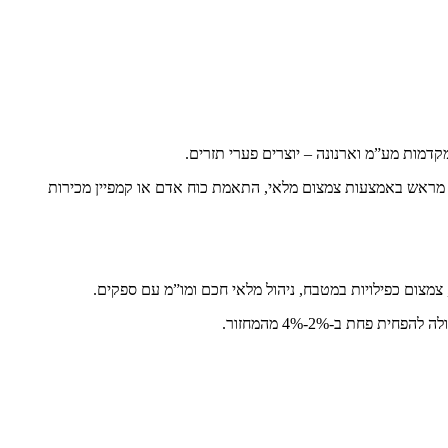
רים ל-6 חודשים קדימה. לדוגמה: אם צפוי חודש חלש באוגוסט עם ירידה של 20% במחזור, יש להיערך מראש באמצעות צמצום מלאי, התאמת כוח אדם או קמפיין מכירות
חת ב-2%-4% מהמחזור.