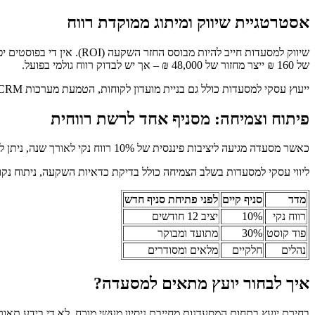
אסטרטגיית שיווק ומיתוג ממוקדת רווח
של 160 ₪ ייצר מחזור של 48,000 ₪ – אך יש לבדוק רווח גולמי בפועל.
ייעוץ עסקי למסעדות כולל גם בניית מועדון לקוחות, הטמעת מערכות CRM, שיפור חוויית הזמנה באתר ואופטימיזציה לאפליקציות משלוחים.
פיתוח וצמיחה: מסניף אחד לרשת רווחית
כאשר מסעדה מגיעה ליציבות פיננסית של 10% רווח נקי לאורך שנה, ניתן לבחון פתיחת סניף נוסף. אך פתיחה ללא סטנדרט תפעולי כתוב ותמחור מדויק עלולה להכפיל טעויות.
ליווי עסקי למסעדות בשלב הצמיחה כולל בדיקת כדאיות השקעה, ניתוח נקודת איזון (Break Even), בניית נהלים והגדרת מודל זכיינ
מדד
סניף קיים
לפני פתיחת סניף חדש
רווח נקי
10%
יציב 12 חודשים
פוד קוסט
30%
מתועד ומבוקר
נהלים
חלקיים
מלאים ומסודרים
איך לבחור יועץ מתאים למסעדה?
בחירת יועץ בתחום המסעדנות מחייבת ניסיון מעשי מוכח. לא די בידע תאורט