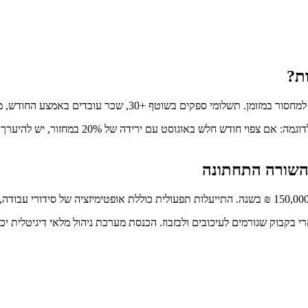
ות?
 עובדים באמצע החודש, מקדמות מע”מ וארנונה – יוצרים פערי תזרים.
ייעוץ עסקי לענף המסעדנות כולל בניית תחזית תז
וק שגורמים לעיכובים ולבזבוז. הכנסת מערכת ניהול מלאי דיגיטלית יכולה להפחית פ