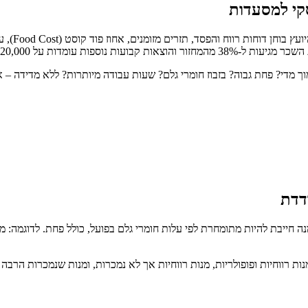
סקי למסעדות
הוא אבח
די? פחת גבוה? בזבוז חומרי גלם? שעות עבודה מיותרות? ללא מדידה – אין נ
דדת
למסעדות כולל ניתוח מיקס מכירות (Menu Engineering): זיהוי מנות רווחיות ופופולריות, מנות רווחיות אך ל