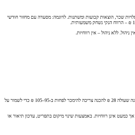
ון פיננסי מדויק. היועץ בוחן דוחות רווח והפסד, תזרים מזומנים, אחוז פוד קוסט (Food Cost), עלויות שכר, הוצאות קבועות ומשתנות. לדוגמה: מסעדה עם מחזור חודשי
יהול. ללא ניהול – אין רווחיות.
ניהול פוד קוסט למסעדות הוא אחד הכלים המרכזיים להגדלת רווחיות. כל מנה חייבת להיות מתומחרת לפי עלות חומרי גלם בפועל, כולל פחת. לדוגמה: מנה שעולה 28 ₪ להכנה צריכה להימכר לפחות ב-95–105 ₪ כדי לשמור על
א נמכרות, ומנות שנמכרות הרבה אך כמעט אינן רווחיות. באמצעות שינוי מיקום בתפריט, עדכון תיאור או