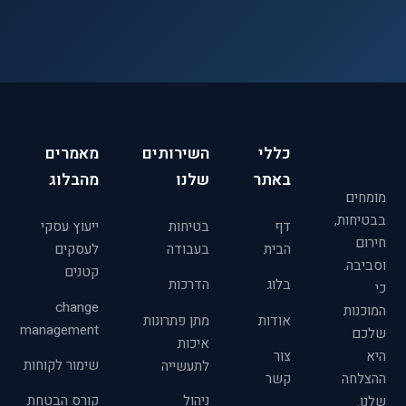
כללי
השירותים
מאמרים
באתר
שלנו
מהבלוג
מומחים
בבטיחות,
דף
בטיחות
ייעוץ עסקי
חירום
הבית
בעבודה
לעסקים
וסביבה.
קטנים
בלוג
הדרכות
כי
change
המוכנות
אודות
מתן פתרונות
management
שלכם
איכות
היא
צור
שימור לקוחות
לתעשייה
ההצלחה
קשר
ניהול
קורס הבטחת
שלנו.